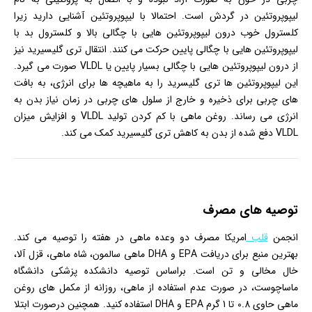
لیپوپروتئین در گردش است. احتمالا با لیپوپروتئین آشنایی دارید زیرا
کلسترول خوب درون لیپوپروتئین هایی با چگالی بالا و کلسترول بد با
لیپوپروتئین هایی با چگالی پایین حرکت می کنند. انتقال تری گلیسیرید نیز
از درون لیپوپروتئین هایی با چگالی بسیار پایین یا VLDL صورت می گیرد.
این لیپوپروتئین ها تری گلیسرید را به ماهیچه ها برای انرژی، به بافت
های چربی برای ذخیره و خارج از سلول های چربی در زمان نیاز بدن به
انرژی می رساند. روغن ماهی با کم کردن تولید VLDL و افزایش میزان
VLDL دفع شده از بدن به کاهش تری گلیسیرید کمک می کند.
توصیه های مصرف
انجمن
قلب
امریکا مصرف دو وعده ماهی در هفته را توصیه می کند.
بهترین منبع برای دریافت EPA و DHA ماهی سالمون، شاه ماهی، قزل آلا،
خال مخالی و تن است. براساس توصیه دانشکده پزشکی دانشگاه
ماساچوست، در صورت عدم استفاده از ماهی، روزانه از مکمل های روغن
ماهی حاوی 0.8 تا 1 گرم EPA و DHA استفاده کنید. همچنین درصورت ابتلا