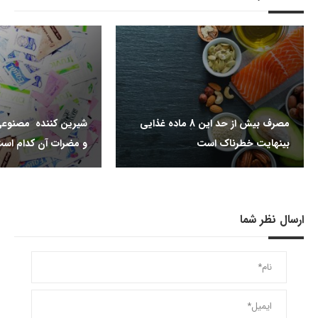
مصرف بیش از حد این 8 ماده غذایی
شیرین کننده مصنوعی
بینهایت خطرناک است
و مضرات آن کدام اس
ارسال نظر شما