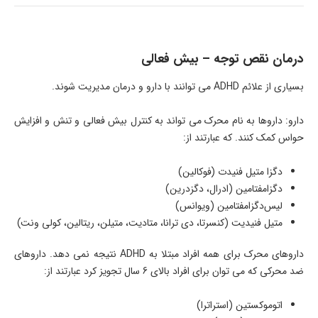
درمان نقص توجه – بیش فعالی
بسیاری از علائم ADHD می توانند با دارو و درمان مدیریت شوند.
دارو: داروها به نام محرک می تواند به کنترل بیش فعالی و تنش و افزایش
حواس کمک کنند. که عبارتند از:
دگزا متیل فنیدت (فوکالین)
دگزامفتامین (ادرال، دگزدرین)
لیس‌دگزامفتامین (ویوانس)
متیل فنیدیت (کنسرتا، دی ترانا، متادیت، متیلن، ریتالین، کولی ونت)
داروهای محرک برای همه افراد مبتلا به ADHD نتیجه نمی دهد. داروهای
ضد محرکی که می توان برای افراد بالای 6 سال تجویز کرد عبارتند از:
اتوموکستین (استراترا)