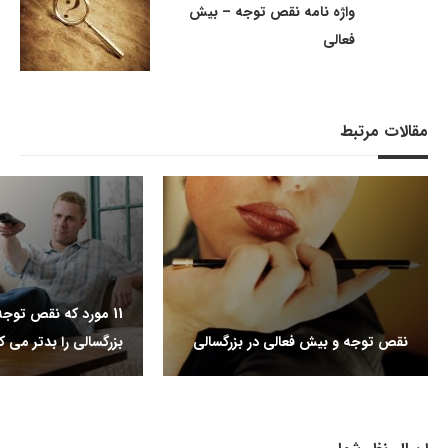
واژه نامه نقص توجه – بیش
فعالی
مقالات مرتبط
11 مورد که نقص توج
نقص توجه و بیش فعالی در بزرگسالی
بزرگسالی را بدتر می ک