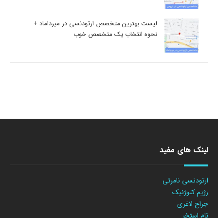
لیست بهترین متخصص ارتودنسی در میرداماد +
نحوه انتخاب یک متخصص خوب
لینک های مفید
ارتودنسی نامرئی
رژیم کتوژنیک
جراح لاغری
تام استخر