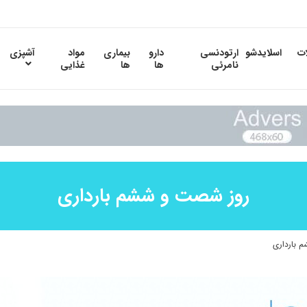
ات
اسلایدشو
ارتودنسی
دارو
بیماری
مواد
آشپزی
نامرئی
ها
ها
غذایی
روز شصت و ششم بارداری
 بارداری