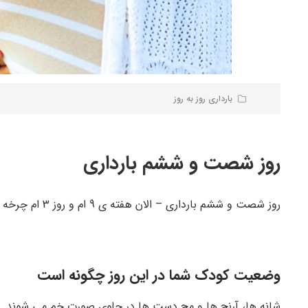
بارداری روز به روز
روز شصت و ششم بارداری
روز شصت و ششم بارداری – الان هفته ی 9 ام و روز 3 ام چرخه است – 214 روز مانده تا زمان زایمان
وضعیت کودک شما در این روز چگونه است
شانه ها، آرنج ها و مچ دست ها در جلوی صورت خم می شوند. د