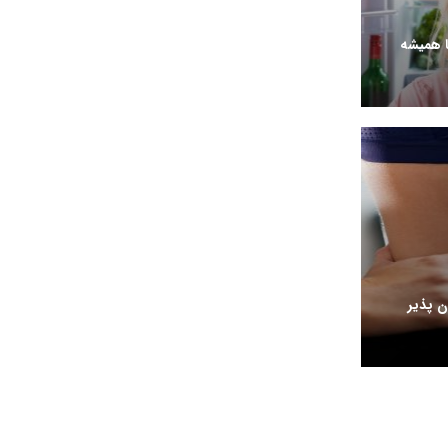
ا همیشه
 پذیر