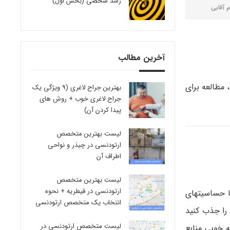
رشد شخصی (بخش اول)
م آقایی
آخرین مطالب
 مطالعه برای
بهترین جراح لاغری (9 ویژگی یک
جراح لاغری خوب + روش های
پیدا کردن آن)
لیست بهترین متخصص
ارتودنسی در چیذر و نواحی
اطراف آن
لیست بهترین متخصص
ارتودنسی در قیطریه + نحوه
 حساسیت­های
انتخاب یک متخصص ارتودنسی
را جذب کنید
لیست متخصص ارتودنسی در
ه خوبی منابع