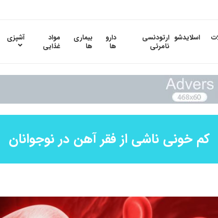
ات
اسلایدشو
ارتودنسی
دارو
بیماری
مواد
آشپزی
نامرئی
ها
ها
غذایی
کم خونی ناشی از فقر آهن در نوجوانان