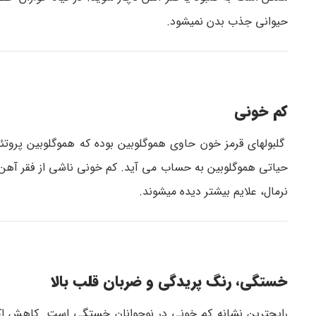
حیوانی جذب بدن نمی­شود.
کم خونی
گلبول­های قرمز خون حاوی هموگلوبین بوده که هموگلوبین پروت
حیاتی هموگلوبین به حساب می آید. کم خونی ناشی از فقر آهن 
نرمال، علایم بیشتر دیده می­شوند.
خستگی، رنگ پریدگی و ضربان قلب بالا
رایج­ترین نشانه کم خونی در نوجوانان خستگی است. کاهش اک