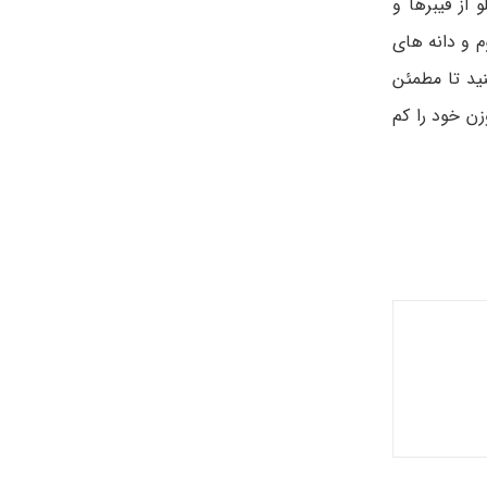
از فیبرها و
م و دانه ­های
نید تا مطمئن
وز است. اگر می ­خواهید وزن خود را کم