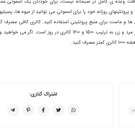
یافت وعده ­ی کامل در صبحانه نیست، برای خودتان یک اسموتی مملو 
و پروتئین­های روزانه خود را برای اسموتی می ­توانید از میوه ­ها، پسیلیو
 ­ها و ماست برای منبع پروتئینی استفاده کنید. کالری کافی مصرف ک
شوید بدنتان انرژی کافی داشته باشد. حداقل انرژی مورد نیاز هر مرد و زن به ترتیب 1500 و 1200 کالری در ر
اشتراک گذاری:
کم