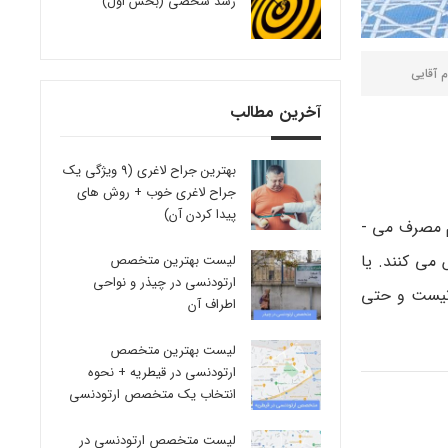
رشد شخصی (بخش اول)
م آقایی
آخرین مطالب
بهترین جراح لاغری (9 ویژگی یک
جراح لاغری خوب + روش های
پیدا کردن آن)
عادت غذایی بسیاری از مردم به دلایل مختلف به صورتی است که روزها وعده ­های غذایی را میل نمی­ کنند و وعده­ی شام را دیرهنگام مصرف می ­
می ­کنند. یا
لیست بهترین متخصص
ارتودنسی در چیذر و نواحی
 نیست و حتی
اطراف آن
لیست بهترین متخصص
ارتودنسی در قیطریه + نحوه
انتخاب یک متخصص ارتودنسی
لیست متخصص ارتودنسی در