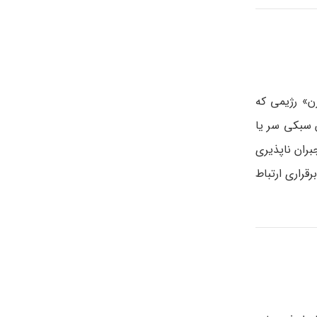
ن» رژیمی که
سبکی سر یا
بران ناپذیری
قراری ارتباط