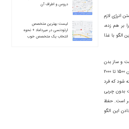
دروس و اطراف آن
ن انرژی لازم
لیست بهترین متخصص
 بر هم زده،
ارتودنسی در میرداماد + نحوه
ص تغذیه وب­سایت «USA امروز» می ­گوید: «این الگو با غذا
انتخاب یک متخصص خوب
خت و ساز بدن
کاهش می ­یابد. اگر تنها یک وعده در طول روز میل کنید، ممکن است کالری مورد نیاز خود را دریافت نکنید. اگر نیاز انرژی روزانه شما بین 1500 تا 2000
ه شود که فرد
فت بدون چربی
ضر است. حفظ
دن این الگو