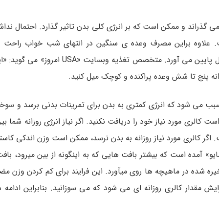
ی­ گذراند و ممکن است که بر انرژی کلی بدن تاثیر گذارد. احتمال نداشت
ست. علاوه براین مصرف وعده ­ی سنگین در انتهای شب خواب راحت را
استراحت بدن را مختل می ­کند و سطح انرژی بدن را بیشتر از قبل پایین می­ آورد. متخص
انه پنج تا شش وعده پراکنده و کوچک میل کنید.
 سبب می ­شود که انرژی کمتری به بدن برای تمرینات بدنی برسد و سو
اگر کالری مورد نیاز روزانه به بدن نرسد، ممکن است وزن اندکی کاست
ایو» آمده است که بیشتر بافت ­هایی که به این­گونه از بین می­رود، با
ه شده در ماهیچه ­ها روی می­آورد. این فرایند برای کم کردن وزن م
 مقدار کالری روزانه ای می شود که می سوزانید. بنابراین ادامه دا