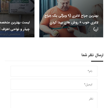
بهترین جراح لاغری (9 ویژگی یک جراح
لاغری خوب + روش های پیدا کردن
لیست بهترین متخصص
آن)
چیذر و نواحی اطراف 
ارسال نظر شما