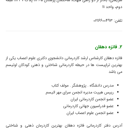
شریعتی، بالاتر از دو راهی قلهک، ساختمان پزشکان 1365، پلاک 1437، طبقه
دوم، واحد 11
تلفن: 0216600493
2. فائزه دهقان
فائزه دهقان کارشناس ارشد کاردرمانی دانشجوی دکتری علوم اعصاب یکی از
بهترین تراپیست ها در حیطه کاردرمانی شناختی و ذهنی کودکان اوتیسم
می باشد
مدرس دانشگاه . پژوهشگر . مولف کتاب
رییس هییت مدیره انجمن سرای مهر اتیسم
عضو انجمن کاردرمانی ایران
عضو فدراسیون جهانی کاردرمانی
عضو انجمن علوم اعصاب ایران
آدرس دفتر کاردرمانی فائزه دهقان بهترین کاردرمان ذهنی و شناختی