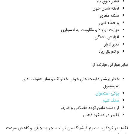
فشار خون بالا
لخته شدن خون
سکته مغزی
و حمله قلبی
دیابت نوع 2 و مقاومت به انسولین
افزایش تشنگی
تکرر ادرار
و تعریق زیاد
سایر عوارض عبارتند از:
خطر بیشتر عفونت های خونی خطرناک و سایر عفونت های
غیرمعمول
پوکی استخوان
سنگ کلیه
از دست دادن توده عضلانی و قدرت
تغییر در عملکرد ذهنی
نکته:
در كودكان، سندرم كوشینگ می تواند منجر به چاقی و کاهش سرعت