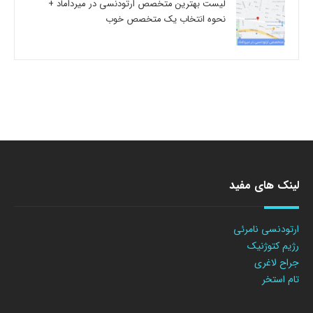
لیست بهترین متخصص ارتودنسی در میرداماد +
نحوه انتخاب یک متخصص خوب
لینک های مفید
ارتودنسی نامرئی
رژیم کتوژنیک
جراح لاغری
تام استخر