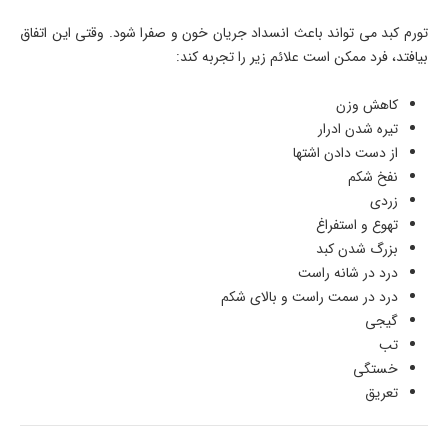
تورم کبد می تواند باعث انسداد جریان خون و صفرا شود. وقتی این اتفاق
بیافتد، فرد ممکن است علائم زیر را تجربه کند:
کاهش وزن
تیره شدن ادرار
از دست دادن اشتها
نفخ شکم
زردی
تهوع و استفراغ
بزرگ شدن کبد
درد در شانه راست
درد در سمت راست و بالای شکم
گیجی
تب
خستگی
تعریق