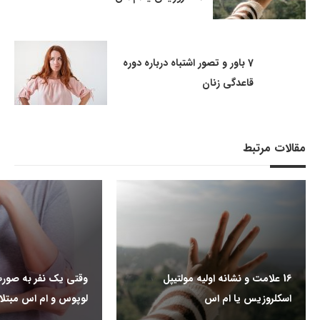
7 باور و تصور اشتباه درباره دوره
قاعدگی زنان
مقالات مرتبط
16 علامت و نشانه اولیه مولتیپل
وقتی یک نفر به صورت
اسکلروزیس یا ام اس
لوپوس و ام اس مبتلا 