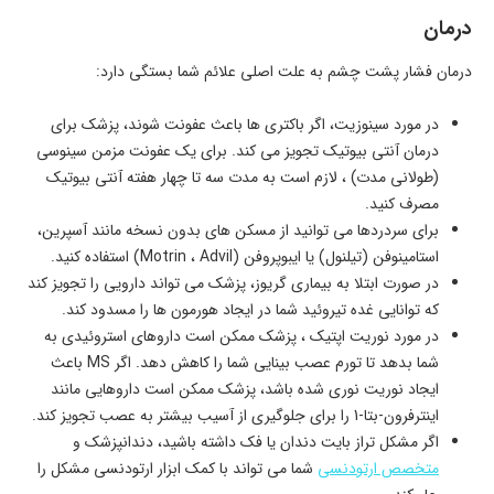
درمان
درمان فشار پشت چشم به علت اصلی علائم شما بستگی دارد:
در مورد سینوزیت، اگر باکتری ها باعث عفونت شوند، پزشک برای
درمان آنتی بیوتیک تجویز می کند. برای یک عفونت مزمن سینوسی
(طولانی مدت) ، لازم است به مدت سه تا چهار هفته آنتی بیوتیک
مصرف کنید.
برای سردردها می توانید از مسکن های بدون نسخه مانند آسپرین،
استامینوفن (تیلنول) یا ایبوپروفن (Motrin ، Advil) استفاده کنید.
در صورت ابتلا به بیماری گریوز، پزشک می تواند دارویی را تجویز کند
که توانایی غده تیروئید شما در ایجاد هورمون ها را مسدود کند.
در مورد نوریت اپتیک ، پزشک ممکن است داروهای استروئیدی به
شما بدهد تا تورم عصب بینایی شما را کاهش دهد. اگر MS باعث
ایجاد نوریت نوری شده باشد، پزشک ممکن است داروهایی مانند
اینترفرون-بتا-1 را برای جلوگیری از آسیب بیشتر به عصب تجویز کند.
اگر مشکل تراز بایت دندان یا فک داشته باشید، دندانپزشک و
متخصص ارتودنسی
شما می تواند با کمک ابزار ارتودنسی مشکل را