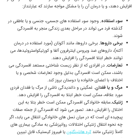
افزایش دهند، و یا درمان آن را با مشکل مواجه سازند که عبارتنداز:
سوء استفاده.
وجود سوء استفاده های جسمی، جنسی و یا عاطفی در
گذشته فرد می تواند در مراحل بعدی زندگی منجر به افسردگی
شوند.
برخی داروها.
برخی داروها، مانند آکوتان (مورد استفاده در درمان
آکنه)، داروهای ضد ویروس اینترفرون آلفا و کورتیکواستروئیدها، می
توانند خطر ابتلا افسردگی را افزایش دهند.
تعارضات.
در افرادی که از نظر زیست شناختی مستعد افسردگی می
باشند، ممکن است افسردگی بدلیل وجود تعارضات شخصی و یا
اختلاف با اعضای خانواده یا دوستان بروز کند.
مرگ و یا فقدان.
غمگینی و داغدیدگی ناشی از مرگ یا فقدان فردی
مورد علاقه، ممکن است خطر ابتلا به افسردگی را افزایش دهد.
ژنتیک.
سابقه خانوادگی افسردگی ممکن است خطر بتلا به این
اختلال را افزایش دهد. تصور می شود که افسردگی از جمله صفات
پیچیده ای است که در میان نسل های خانوادگی انتقال می یابد، اگر
چه نحوه انتقال ژنتیکی اختلالات روانپزشکی به سادگی بیماری های
کاملاً ژنتیکی مانند
کره هانتینگتون
یا فیبروز کیستیک قابل تبیین