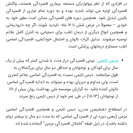
در افرادی که از نظر بیولوژیکی مستعد بیماری افسردگی هستند، واکنش
افسردگی اولیه می تواند شدید بوده و به دوره تمام عیاری از افسردگی
بالینی تبدیل شود. همچنین دوره های افسردگی ممکن است بطور خود به
خودی – معمولاً در عرض شش تا 12 ماه- ناپدید شوند، اگر چه دارودرمانی
و همچنین انواع دیگری از درمان اغلب برای دستیابی به کنترل کامل علائم
توصیه میشوند. بدلیل اثرات ناتوان و احتمال خودکشی، افسردگی اساسی
اغلب مستلزم درمانهای پزشکی است.
دیس تایمی
. نوعی افسردگی دراز مدت با شدتی کمتر که بیش از یک
سال برای کودکان و نوجوانان و حداقل دو سال برای بزرگسالان به
طول میانجامد. دیس تایمی نسبت به افسردگی اساسی علائم کمتری
است، ولی مداوم و دیرپای بوده و میتواند به اندازه افسردگی اساسی
ناتوان کننده باشد. به گزارش موسسه ملی بهداشت روان بیش از 11٪
از نوجوانان (13-18) در طی عمر خود از دیس تایمی رنج میرند.
در اصطلاح تشخیصی مدرن، دیس تایمی و همچنین افسردگی اساسی
مزمن (یعنی دوره ای از افسردگی اساسی که به مدت دو سال یا بیشتر دوام
داشته باشد)، در ذیل طبقه “اختلال افسردگی مزمن” گنجانده شده اند.