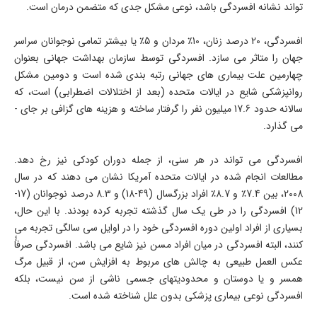
تواند نشانه افسردگی باشد، نوعی مشکل جدی که متضمن درمان است.
افسردگی، 20 درصد زنان، 10٪ مردان و 5٪ یا بیشتر تمامی نوجوانان سراسر
جهان را متاثر می سازد. افسردگی توسط سازمان بهداشت جهانی بعنوان
چهارمین علت بیماری های جهانی رتبه بندی شده است و دومین مشکل
روانپزشکی شایع در ایالات متحده (بعد از اختلالات اضطرابی) است، که
سالانه حدود 17.6 میلیون نفر را گرفتار ساخته و هزینه های گزافی بر جای ­
می گذارد.
افسردگی می تواند در هر سنی، از جمله دوران کودکی نیز رخ دهد.
مطالعات انجام شده در ایالات متحده آمریکا نشان می دهند که در سال
2008، بین 7.4٪ و 8.7٪ افراد بزرگسال (49-18) و 8.3 درصد نوجوانان (17-
12) افسردگی را در طی یک سال گذشته تجربه کرده بودند. با این حال،
بسیاری از افراد اولین دوره افسردگی خود را در اوایل سی سالگی تجربه می
کنند، البته افسردگی در میان افراد مسن نیز شایع می باشد. افسردگی صرفاًً
عکس العمل طبیعی به چالش های مربوط به افزایش سن، از قبیل مرگ
همسر و یا دوستان و محدودیتهای جسمی ناشی از سن نیست، بلکه
افسردگی نوعی بیماری پزشکی بدون علل شناخته شده است.