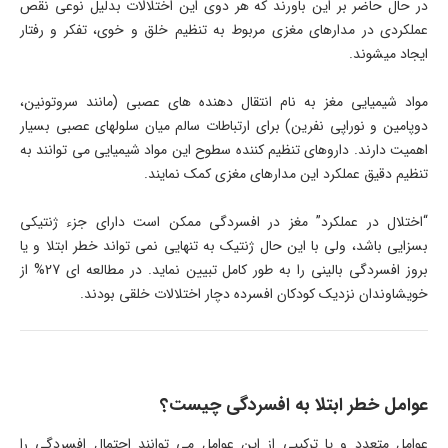
در حال حاضر بر این باورند که هر دوی این اختلالات بدلیل نوعی نقص
عملکردی در مدارهای مغزی مربوط به تنظیم خلق و خوی، تفکر و رفتار
ایجاد میشوند.
مواد شیمیایی مغز به نام انتقال دهنده های عصبی (مانند سروتونین،
دوپامین و نوراپی نفرین) برای ارتباطات سالم میان سلولهای عصبی بسیار
اهمیت دارند. داروهای تنظیم­ کننده سطوح این مواد شیمیایی می توانند به
تنظیم دقیق عملکرد این مدارهای مغزی کمک نمایند.
“اختلال در عملکرد” مغز در افسردگی ممکن است دارای جزء ژنتیکی
بسزایی باشد، ولی با این حال ژنتیک به تنهایی نمی تواند خطر ابتلا و یا
بروز افسردگی بالینی را به طور کامل تبیین نماید. در مطالعه ای 27% از
خویشاوندان نزدیک کودکان افسرده دچار اختلالات خلقی بودند.
عوامل خطر ابتلا به افسردگی چیست؟
عوامل متعدد و یا ترکیبی از این عوامل می توانند احتمال افسردگی را