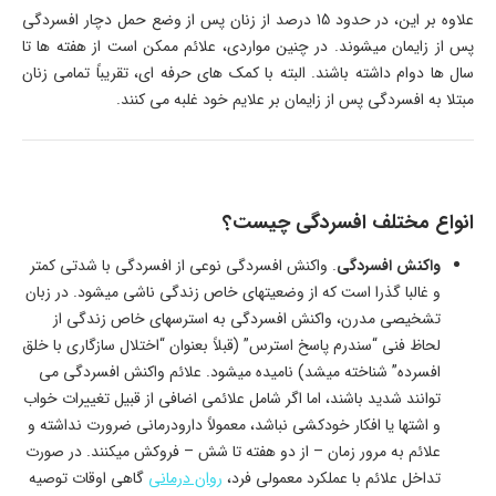
علاوه بر این، در حدود 15 درصد از زنان پس از وضع حمل دچار افسردگی
پس از زایمان میشوند. در چنین مواردی، علائم ممکن است از هفته ها تا
سال ها دوام داشته باشند. البته با کمک های حرفه ای، تقریباً تمامی زنان
مبتلا به افسردگی پس از زایمان بر علایم خود غلبه می کنند.
انواع مختلف افسردگی چیست؟
واکنش افسردگی
. واکنش افسردگی نوعی از افسردگی با شدتی کمتر
و غالبا گذرا است که از وضعیتهای خاص زندگی ناشی میشود. در زبان
تشخیصی مدرن، واکنش افسردگی به استرسهای خاص زندگی از
لحاظ فنی “سندرم پاسخ استرس” (قبلاً بعنوان “اختلال سازگاری با خلق
افسرده” شناخته میشد) نامیده میشود. علائم واکنش افسردگی می
توانند شدید باشند، اما اگر شامل علائمی اضافی از قبیل تغییرات خواب
و اشتها یا افکار خودکشی نباشد، معمولاً دارودرمانی ضرورت نداشته و
علائم به مرور زمان – از دو هفته تا شش – فروکش میکنند. در صورت
تداخل علائم با عملکرد معمولی فرد،
روان درمانی
گاهی اوقات توصیه