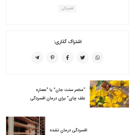
افسردگی
اشتراک گذاری:
“مخمر سنت جان” یا “عصاره
علف چای” برای درمان افسردگی
افسردگی درمان نشده