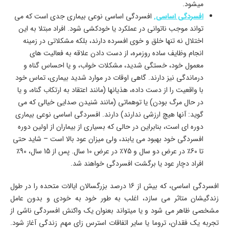
میشود.
افسردگی اساسی.
افسردگی اساسی نوعی بیماری جدی است که می
تواند موجب ناتوانی در عملکرد یا خودکشی شود. افراد مبتلا به این
اختلال نه تنها خلق و خوی افسرده دارند، بلکه مشکلاتی در زمینه
انجام وظایف ساده روزمره، از دست دادن علاقه به فعالیت های
معمول خود، خستگی شدید، مشکلات خواب، و یا احساس گناه و
درماندگی نیز دارند. گاهی اوقات در موارد شدید بیماری، تماس خود
با واقعیت را از دست داده، هذیانها (مانند اعتقاد به ارتکاب گناه، و یا
در حال مرگ بودن) یا توهماتی (مانند شنیدن صدایی خیالی که می
گوید: آنها هیچ ارزشی ندارند) دارند. افسردگی اساسی نوعی بیماری
دوره ای است، بنابراین در حالی که بسیاری از بیماران از اولین دوره
افسردگی خود بهبود می یابند، ولی میزان عود بالا است – شاید حتی
تا 60٪ در عرض دو سال و 75٪ در عرض 10 سال. پس از 15 سال، 90٪
افراد دچار عود یا برگشت افسردگی خواهند شد.
افسردگی اساسی، که بیش از 16 درصد بزرگسالان ایالات متحده را در طول
زندگیشان متاثر می سازد، اغلب به طور خود به خودی و بدون عامل
مشخصی ظاهر می شود و یا میتواند بعنوان یک واکنش افسردگی ناشی از
تجربه یک فقدان، تروما یا سایر اتفاقات استرس زای مهم زندگی آغاز شود.