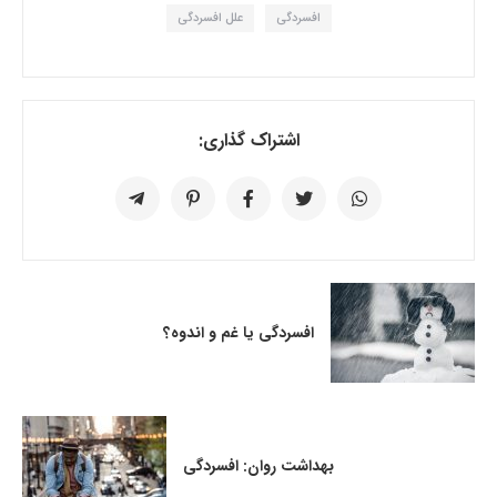
افسردگی
علل افسردگی
اشتراک گذاری:
افسردگی یا غم و اندوه؟
بهداشت روان: افسردگی