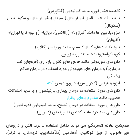
کاهنده فشارخون، مانند کلونیدین (کاتاپرس)
باربیتورات ها، از قبیل فنوباربیتال (نمبوتال)، فنوباربیتال، و سکوباربیتال
(سکونال)
بنزودیازپین ها مانند آلپرازولام (زاناکس)، دیازپام (والیوم)، یا لورازپام
(آتیوان)
بلوک کننده های کانال کلسیم، مانند وراپامیل (کالان)
کورتیکواستروئیدها مانند پردنیزولون
داروهای هورمونی مانند قرص های کنترل بارداری (قرصهای ضد
بارداری) و درمان های هورمونی مورد استفاده در درمان علائم
یائسگی.
ایزوترتینوئین (کلاراویس)، داروی درمان
آکنه
داروهای مورد استفاده در درمان بیماری پارکینسون و یا سایر اختلالات
عصبی، مانند
سندرم پاهای بی­قرار
داروهای مورد استفاده در درمان تشنج، مانند فنی­توئین (دیلانتین)
داروهای ضد درد مانند کدئین یا مپریدین (دمرول)
همچنین علائم افسردگی می تواند بدلیل استفاده یا ترک الکل و داروهای
غیر قانونی، از قبیل کوکائین، آمفتامین (مت­آمفتامین، کریستال، یا کرک)،