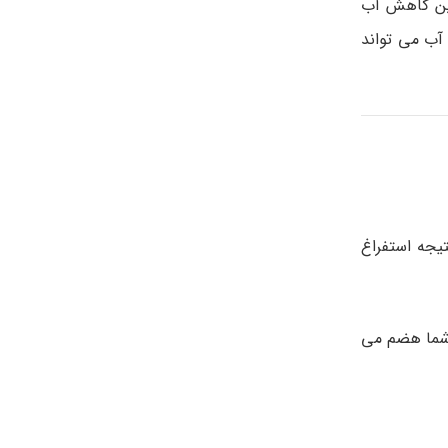
این کاهش آب
ت کم 8 تا 9 لیوان آب بنوشید. مصرف آب می تواند
یجه استفراغ
 شما هضم می