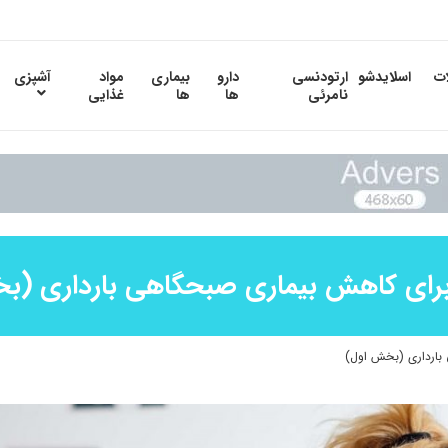
ات
اسلایدشو
ارتودنسی
دارو
بیماری
مواد
آشپزی
نامرئی
ها
ها
غذایی