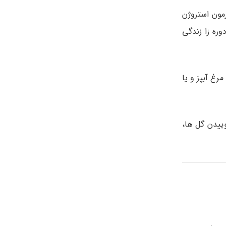
مون استروژن
وره زا زندگی
غ آبپز و یا
وییدن گل ها،