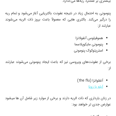
بیشتری بر عملکرد ریه‌ها می‌گذارد.
پنومونی به احتمال زیاد در نتیجه عفونت باکتریایی آغاز می‌شود و تمام ریه
را درگیر می‌کند. باکتری هایی که معمولاً باعث بروز ذات الریه می‌شوند
عبارتند از:
هموفیلوس آنفولانزا
پنومونی مایکوپلاسما
استرپتوکوک پنومونی
برخی از عفونت‌های ویروسی نیز که باعث ایجاد پنومونی می‌شوند عبارتند
از:
آنفلوانزا (the flu)
آبله یا زونا
در زنان بارداری که ذات الریه دارند و برخی از موارد زیر شامل آن ها میشود
عوارض جدی تر خواهد بود: