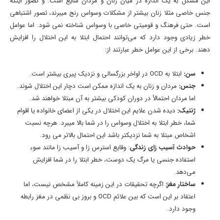
این مشکل به یک اندازه در میان زنان و مردان شایع است. و تصور اینکه
جنس خاصی مثلا زنان بیشتر از مشکلات وسواس رنج میبرند، تصور اشتباهی
است. حتی فرهنگ و قومیتی خاصی با وسواس شناخته نمی شود. اما عوامل
خطر زیادی وجود دارد که می‌توانند احتمال ابتلا به این اختلال را افزایش
دهند. برخی از این عوامل خطر عبارتند از:
سن:
ابتلا به OCD در اواخر بزرگسالی و نزدیک پیری بیشتر است.
جنس:
مردان و زنان به یک اندازه ممکن است دچار این اختلال شوند.
اما مردان احتمالاً در دوران كودكى بیشتر به آن مبتلا خواهند شد.
ژنتیک:
دیده شدن علایم این اختلال در یکی از اعضای خانواده یا اقوام
شما، خطر ابتلا به اختلال وسواس را در شما بالا میبرد. هرچه نسبت
اشخاص مبتلا به شما نزدیکتر باشد این احتمال بالاتر می رود.
حوادث آسیب زای زندگی
: وقایع استرس زا و آسیب زا مانند سوء
استفاده جنسی یا مرگ یک دوست، خطر ابتلا را در شما افزایش
می‎‌دهد.
ساختار مغز:
اگرچه تحقیقات در این زمینه کاملاً مشخص نیست، اما
اعتقاد بر این است که بین علائم OCD و بروز بی نظمی در مغز رابطه
وجود دارد.