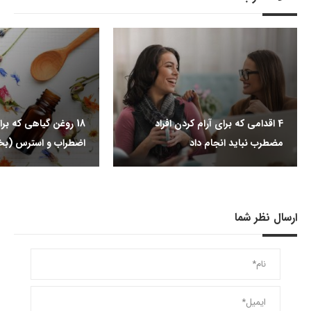
4 اقدامی که برای آرام کردن افراد
18 روغن گیاهی که ب
مضطرب نباید انجام داد
اضطراب و استرس (ب
ارسال نظر شما