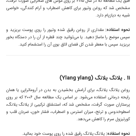
طبق یک مطالعه که در سال 2015 بر روی موش های صحرایی صورت گرفت،
مشخص شد که روغن وتیور برای کاهش اضطراب و آرام کنندگی، خواصی
شبیه به دیازپام دارد.
نحوه استفاده:
مقداری از روغن رقیق شده وتیور را روی پوست بریزید و
سپس موضع را ماساژ دهید. یا می‌توانید چند قطره از آن را در دستگاه بخور
بریزید سپس با معطر شدن کل فضای اتاق بوی آن را استشمام کنید.
11 . یلانگ یلانگ (Ylang ylang)
روغن یلانگ یلانگ، برای آرامش بخشیدن به بدن در آروماتراپی یا همان
رایحه درمانی استفاده می‌شود. بر اساس یک مطالعه سال 2006 که بر روی
پرستاران صورت گرفت، مشخص شد که، استنشاق ترکیبی از یلانگ یلانگ،
اسطوخدوس و ترنج، میزان استرس و اضطراب، فشار خون، ضربان قلب و
کورتیزول سرم را کاهش می‌دهد.
نحوه استفاده:
یلانگ یلانگ رقیق شده را روی پوست خود بمالید.