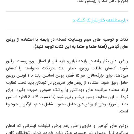
بدن و ذهن شما را ریلکس کند.
برای مطالعه بخش اول کلیک کنید
نکات و توصیه های مهم وبسایت نسخه در رابطه با استفاده از روغن
های گیاهی (لطفا حتما و حتما به این نکات توجه کنید):
روغن های بکار رفته در رایحه تراپی، باید قبل از اعمال روی پوست، رقیق
شوند. کاهش غلظت روغن، خطر ابتلا تحریکات ناخواسته را کاهش
می‌دهد. برای بزرگسالان، هر 15 قطره روغن اسانس باید با 1 اونس روغن
حامل رقیق شود. استفاده از روغن‌های ضروری در کودکان باید تحت نظارت
ارائه دهنده مراقبت های بهداشتی یا پزشک عمومی صورت بگیرد. برای
کودکان، این مخلوط بسیار بیشتر رقیق شود (با نسبت 3 تا 6 قطره اسانس
به 1 اونس) برخی از روغن‌های حامل محبوب شامل بادام، نارگیل و جوجوبا
است.
روغن های گیاهی و دارویی علی رغم برخی تبلیغات اینترنتی که اذعان
می‌کنند قابل مصرف نیز هستند، هرگز نباید خورده شوند. تحقیقات کافی