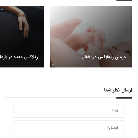
درمان ریفلاکس در اطفال
رفلاکس معده در باردا
ارسال نظر شما