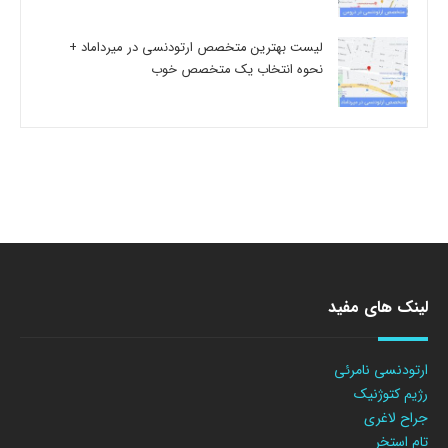
لیست بهترین متخصص ارتودنسی در میرداماد +
نحوه انتخاب یک متخصص خوب
لینک های مفید
ارتودنسی نامرئی
رژیم کتوژنیک
جراح لاغری
تام استخر