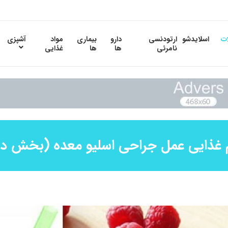
ات
اسلایدشو
ارتودنسی
دارو
بیماری
مواد
آشپزی
نامرئی
ها
ها
غذایی
 غذایی عمل جراحی اسلیو معده (بخش د