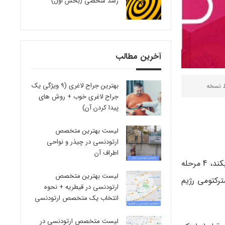
رشد شخصی (بخش اول)
آخرین مطالب
بهترین جراح لاغری (9 ویژگی یک
ط
نسخه
جراح لاغری خوب + روش های
پیدا کردن آن)
لیست بهترین متخصص
ارتودنسی در چیذر و نواحی
اطراف آن
متخصصان تغذیه به همراه پزشکان و جراحان چاقی برای اینکه شخص بتواند پس از مدتی شروع به خوردن غذاهای جامد و معمولی بکند، 4 مرحله
لیست بهترین متخصص
رکتومی رژیم
ارتودنسی در قیطریه + نحوه
انتخاب یک متخصص ارتودنسی
لیست متخصص ارتودنسی در