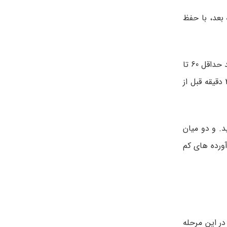
ه بعد، با حفظ
از این هفته است که شخص کم کم شروع به کاهش وزن می‌کند و باید منتظر کاهش وزن بیشتری طی ماه‌های آینده باشد. روزنانه باید حداقل 60 تا
80 گرم پروتئین توسط این افراد دریافت و جذب شود. با وجود اینکه باید بدن همیشه برای این افراد هیدراته باقی بماند اما باید 30 دقیقه قبل از
. و دو میان
آورده های کم
در این مرحله