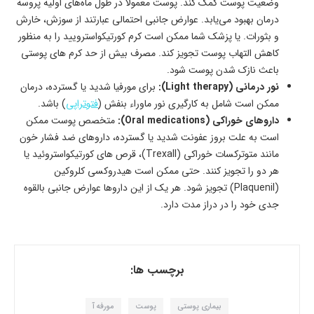
وضعیت پوست کمک کند. پوست معمولا در طول ماه‌های اولیه پروسه
درمان بهبود می‌یابد. عوارض جانبی احتمالی عبارتند از سوزش، خارش
و بثورات. یا پزشک شما ممکن است کرم کورتیکواسترویید را به منظور
کاهش التهاب پوست تجویز کند. مصرف بیش از حد کرم های پوستی
باعث نازک شدن پوست شود.
نور درمانی (
Light therapy
):
برای مورفیا شدید یا گسترده، درمان
ممکن است شامل به کارگیری نور ماوراء بنفش (
فتوتراپی
) باشد.
داروهای خوراکی (
Oral medications
):
متخصص پوست ممکن
است به علت بروز عفونت شدید یا گسترده، داروهای ضد فشار خون
مانند متوترکسات خوراکی (Trexall)، قرص های کورتیکواستروئید یا
هر دو را تجویز کنند. حتی ممکن است هیدروکسی کلروکین
(Plaquenil) تجویز شود. هر یک از این داروها عوارض جانبی بالقوه
جدی خود را در دراز مدت دارد.
برچسب ها:
بیماری پوستی
پوست
مورفه آ