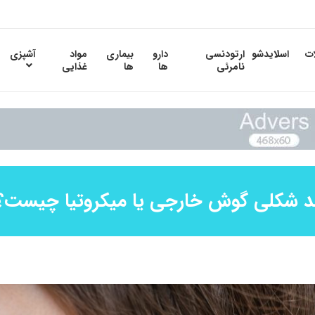
ات
اسلایدشو
ارتودنسی
دارو
بیماری
مواد
آشپزی
نامرئی
ها
ها
غذایی
د شکلی گوش خارجی یا میکروتیا چیست؟