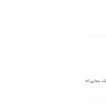
کروسومیا کرانیوفیشیال (craniofacial microsomia) می‌باشد (یک بیماری که