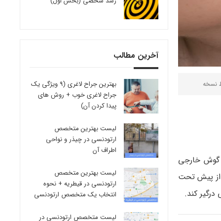
رشد شخصی (بخش اول)
آخرین مطالب
بهترین جراح لاغری (9 ویژگی یک
ط
نسخه
جراح لاغری خوب + روش های
پیدا کردن آن)
لیست بهترین متخصص
ارتودنسی در چیذر و نواحی
اطراف آن
یل گوش خارجی
لیست بهترین متخصص
 از پیش تحت
ارتودنسی در قیطریه + نحوه
درگیر کند.
انتخاب یک متخصص ارتودنسی
لیست متخصص ارتودنسی در