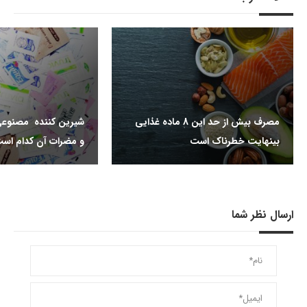
مصرف بیش از حد این 8 ماده غذایی
شیرین کننده مصنوعی
بینهایت خطرناک است
و مضرات آن کدام اس
ارسال نظر شما