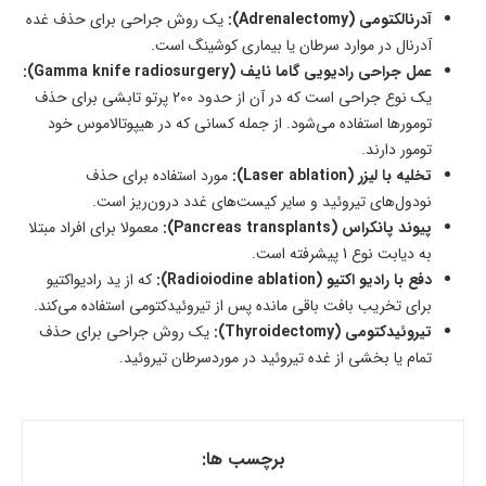
آدرنالکتومی (Adrenalectomy):
یک روش جراحی برای حذف غده
آدرنال در موارد سرطان یا بیماری کوشینگ است.
عمل جراحی رادیویی گاما نایف (Gamma knife radiosurgery):
یک نوع جراحی است که در آن از حدود 200 پرتو تابشی برای حذف
تومورها استفاده می‌شود. از جمله کسانی که در هیپوتالاموس خود
تومور دارند.
تخلیه با لیزر (Laser ablation):
مورد استفاده برای حذف
نودول‌های تیروئید و سایر کیست‌های غدد درون‌ریز است.
پیوند پانکراس (Pancreas transplants):
معمولا برای افراد مبتلا
به دیابت نوع 1 پیشرفته است.
دفع با رادیو اکتیو (Radioiodine ablation):
که از ید رادیواکتیو
برای تخریب بافت باقی مانده پس از تیروئیدکتومی استفاده می‌کند.
تیروئیدکتومی (Thyroidectomy):
یک روش جراحی برای حذف
تمام یا بخشی از غده تیروئید در موردسرطان تیروئید.
برچسب ها: