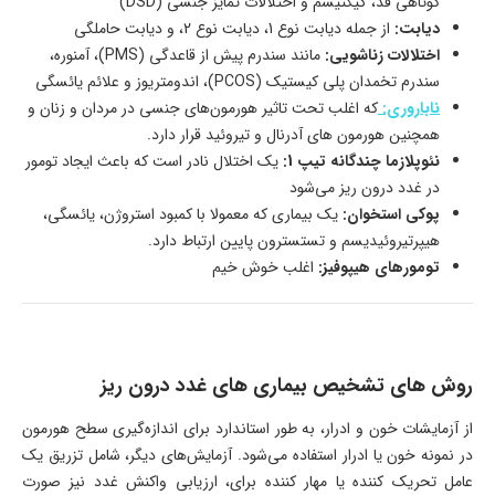
کوتاهی قد، گیگتیسم و ​​اختلالات تمايز جنسی (DSD)
دیابت:
از جمله دیابت نوع 1، دیابت نوع 2، و دیابت حاملگی
اختلالات زناشویی:
مانند سندرم پیش از قاعدگی (PMS)، آمنوره،
سندرم تخمدان پلی کیستیک (PCOS)، اندومتریوز و علائم یائسگی
ناباروری:
که اغلب تحت تاثیر هورمون‌های جنسی در مردان و زنان و
همچنین هورمون های آدرنال و تیروئید قرار دارد.
نئوپلازما چندگانه تیپ 1:
یک اختلال نادر است که باعث ایجاد تومور
در غدد درون ریز می‌شود
پوکی استخوان:
یک بیماری که معمولا با کمبود استروژن، یائسگی،
هیپرتیروئیدیسم و ​​تستسترون پایین ارتباط دارد.
تومورهای هیپوفیز:
اغلب خوش خیم
روش های تشخیص بیماری های غدد درون ریز
از آزمایشات خون و ادرار، به طور استاندارد برای اندازه‌گیری سطح هورمون
در نمونه خون یا ادرار استفاده می‌شود. آزمایش‌های دیگر، شامل تزریق یک
عامل تحریک کننده یا مهار کننده برای، ارزیابی واکنش غدد نیز صورت