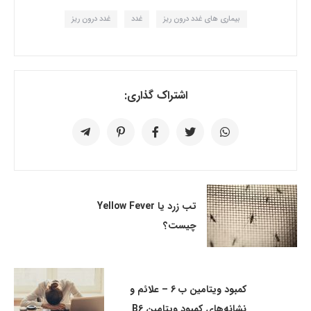
بیماری های غدد درون ریز
غدد
غدد درون ریز
اشتراک گذاری:
تب زرد یا Yellow Fever
چیست؟
کمبود ویتامین ب 6 – علائم و
نشانه‌های کمبود ویتامین B6