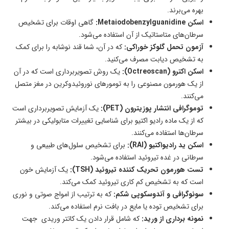
بهره می‌برند.
اسکن Metaiodobenzylguanidine:
گاهی اوقات برای تشخیص
سرطان‌های متاستاتیک از آن استفاده می‌شود.
آزمون تحمل گلوکز خوراکی:
که در آن، شما قند نوشابه را برای کمک
به تشخیص دیابت مصرف می‌کنید.
اسکن اکترو (Octreoscan):
یک روش تصویربرداری است که در آن
از یک هورمون مصنوعی را به تومورهای نوروئیدوکرین در مغز متصل
می‌کنند.
توموگرافی انتشار پوزیترون (PET):
یک آزمایش تصویربرداری است
که از یک ماده رادیو اکتیو برای شناسایی تغییرات متابولیکی در بیشتر
سرطان‌ها استفاده می‌کنند.
اسکن ید رادیواکتیو (RAI):
برای تشخیص سلول‌های طبیعی و
سرطانی در غده تیروئید استفاده می‌شود.
تست هورمون تحریک کننده تیروئید (TSH):
یک آزمایش خون
است که به تشخیص کم کاری تیروئید کمک می‌کند.
سونوگرافی و آندوسکوپی شکم:
که به ترتیب از امواج صوتی و نوری
برای تشخیص توده یا مایع در بافت نرم استفاده می‌کند.
نمونه برداری از ورید:
که شامل قرار دادن یک کاتتر وریدی جهت