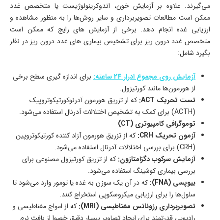
می‌گیرند. علاوه بر آزمایش خون، اندوکرینولوژیست یا متخصص غدد
ممکن است مطالعات تصویربرداری و سایر روش‌ها را به منظور مشاهده و
ارزیابی غده انجام دهد. برخی از آزمایش های رایج که ممکن است
متخصص غدد درون ریز برای تشخیص بیماری های غدد درون ریز در نظر
بگیرد شامل:
آزمایش روی مجموع ادرار 24 ساعته:
برای اندازه گیری سطح برخی
از هورمون‌ها مانند کورتیزول.
تست تحریک ACT:
که از تزریق هورمون آدرنوکورتیکوتروپیک
(ACTH) برای کمک به تشخیص اختلالات آدرنال استفاده می‌شود.
توموگرافی کامپیوتری (CT)
آزمون تحریک CRH:
که از تزریق هورمون آزاد کننده کورتیکوتروپین
(CRH) برای بررسی اختلالات آدرنال استفاده می‌شود.
آزمایش سرکوب دگزامتازون:
که از تزریق کورتیزول مصنوعی برای
بررسی بیماری کوشینگ استفاده می‌شود.
بیوپسی (FNA):
که در آن یک سوزن به غده یا تومور وارد می‌شود تا
سلول‌ها را برای ارزیابی میکروسکوپی استخراج کنند.
تصویربرداری رزونانس مغناطیسی (MRI):
که از امواج مغناطیسی و
رادیویی قدرتمند برای ایجاد تصاویر بسیار دقیق خصوا از بافت نرم