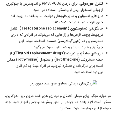
کنترل هورمونی:
برای درمان PMS، PCOs و آندومتریوز یا جلوگیری
از پوکی استخوان پس از یائسگی استفاده می شود.
داروهای انسولین و سایر داروهای دیابت:
می‌توانند به بهبود قند
خون افراد مبتلا به دیابت کمک کنند.
جایگزینی تستوسترون (Testosterone replacement):
شامل
تزریق‌ها، پچ‌ها، قرص‌ها و ژل‌هایی که می‌تواند در افرادی که دارای
تستوسترون کم (هیپوگونادیسم) هستند ااستفاده شوند. این
جایگزینی هم در مردان و هم زنان صورت می‌گیرد.
داروهای جایگزین تیروئید(Thyroid replacement drugs):
از
جمله سینتروئید (levothyroxine) و سیتومل (liothyronine) ممکن
است برای بازگرداندن عملکرد تیروئید در افراد مبتلا به کم کاری
تیروئید استفاده شود.
در موارد دیگر، برای درمان اختلال و بیماری های غدد درون ریز اندوکرین،
ممکن است لازم باشد که جراحی و سایر روش‌ها تهاجمی انجام شود. چند
نمونه از این درمان‌ها عبارت است از: