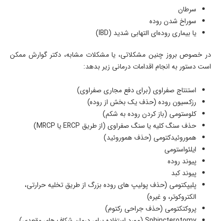
سرطان
سوراخ شدن روده
یا بیماری روده‌ای التهابی شدید (IBD)
در خصوص بروز چنین مشکلاتی، یا مشکلات مشابه، دکتر گوارش ممکن
است دستور به انجام اقدامات درمانی زیر بدهد:
استنتاج صفراوی (برای دفع مجاری صفراوی)
رزکسیون روده (حذف یک بخش از روده)
کلوستومی (باز کردن روده به شکم)
حذف سنگ کلیه یا سنگ صفراوی (از طریق ERCP یا MRCP)
هموروئیدکتومی (حذف هموروئید)
ایلئواستومی
پیوند روده
پیوند کبد
پلیپکتومی (حذف پولیپ های روده بزرگ از طریق تخلیه حرارتی،
الکتروکوتر، و غیره)
پروکتکتومی (حذف جراحی رکتوم)
Sphincterotomy (مورد استفاده برای درمان شکاف های مقعدی)