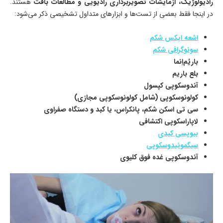
رادیولوژیک، آزمایشات تصویربرداری رادیویی و مطالعات بافت
هستند.
در اینجا فقط بعضی از تست‌ها و ابزارهای متداول تشخیصی ذکر می‌شود:
اشعه ایکس شکم
سونوگرافی شکم
باریُم‌اِنما
بلع باریم
آندوسکوپی کپسول
کولونوسکوپی (شامل کولونوسکوپی مجازی)
سی تی اسکن شکم، پانکراس، یا کبد و دستگاه صفراوی
لاپاراسکوپی اکتشافی
بیوپسی کبدی
سیگموئیدوسکوپی
آندوسکوپی غده فوق کلیوی