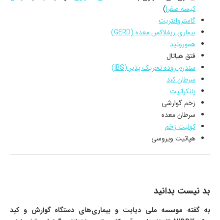
کیسه صفرا
)
گاستروانتریت
بیماری ریفلاکس معده (GERD)
هموروئید
فتق هیاتال
سندرم روده تحریک پذیر (IBS)
سرطان کبد
پانکراتیت
زخم گوارشی
سرطان معده
کولیت زخم
هپاتیت ویروسی
بد نیست بدانید
به گفته موسسه ملی دیابت و بیماری‌های دستگاه گوارش و کبد