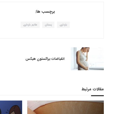
برچسب ها:
بارداری
پستان
علایم بارداری
انقباضات براکستون هیکس
مقالات مرتبط