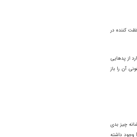
فظت کننده در
رد از پدهایی
ی آن را باز
شانه چیز بدی
نیست . بر قابلیت شما برای داشتن یک حاملگی موفق هیچ تاثیری ندارد . ممکن است نگرانی کمی در مورد هیپوپلازی سینه یا IGT وجود داشته