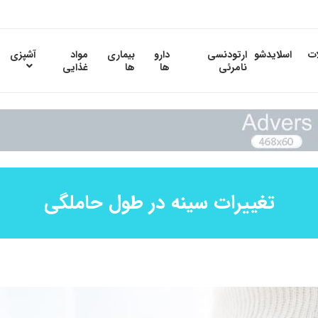
ات
اسلایدشو
ارتودنسی
دارو
بیماری
مواد
آشپزی
نامرئی
ها
ها
غذایی
تغییرات سینه در طول حاملگی