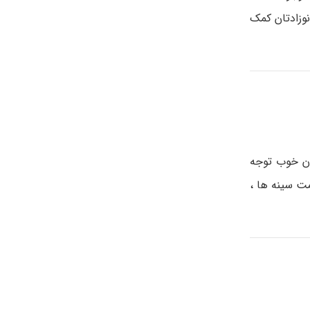
نوزادتان کمک
دن خوب توجه
مت سینه ها ،