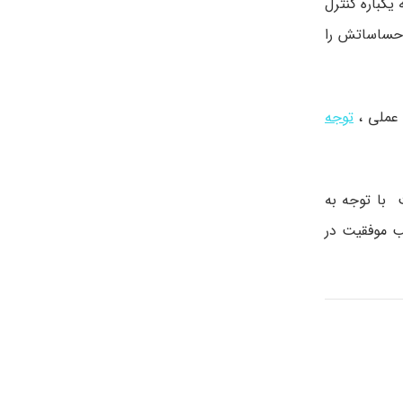
یکباره کنترل
احساساتش را
 عملی ،
توجه
 با توجه به
ب موفقیت در