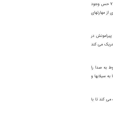
برای پردازش حسی موثر ، لازم است تمام سیستم های حسی با هم کار کنند . سازمان دهی این حس ها مهم است. با توجه به اینکه 7 حس وجود
از مهارتهای
یرامونش در
تحریک می کند
ط به صدا را
به سیلابها و
ی کند تا با