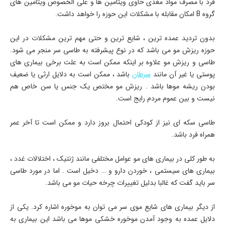
فرد با مصرف مواد مغذی حاوی ویتامین ها و علی الخصوص ویتامین های
گروه B امکان مقابله با مشکلات این حوزه را خواهد داشت.
بدون تردید عمده ترین ، شایع ترین و حتی مهم ترین مشکلات در این
حوزه ریزش مو می باشد که در نوع پیشرفته به طاسی سر منجر می شود.
طاسی و ریزش مو علاوه بر اینکه ممکن است به علت برخی بیماری های
پوستی یا غیر آن مانند
سرطان
باشد ، ممکن است به دلایل ارثی یا ضعیف
بودن ریشه موها باشد . ریزش مو مختص یک جنس یا سن خاص هم
نیست و بین عموم مردم رایج است.
طاسی سکه ای نیز از کودکی احتمال بروز دارد و ممکن است تا آخر عمر
همراه فرد باشد.
به طور کلی در بیماری های مو عوامل مختلفی مانند ژنتیک ، اختلالات غدد ،
بیماری های سیستمی ، خوردن دارو و … دخیل است . اما در مورد طاسی
سر باید گفت که غالبا بدلیل تغییرات چرخه حیات مو می باشد.
از دیگر بیماری های شایع موی سر می توان به موخوره اشاره کرد. یکی از
دلایل عمده به وجود آمدن موخوره خشکی موها می باشد این بیماری به