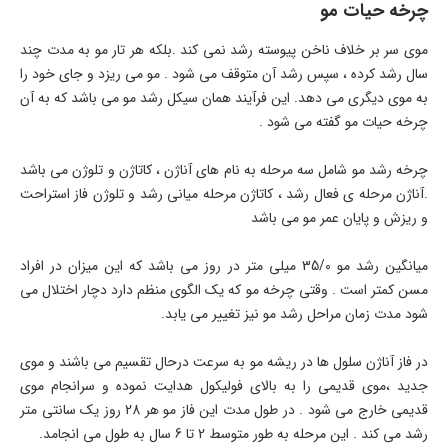
چرخه حیات مو
موی سر بر خلاف ناخن پیوسته رشد نمی کند .بلکه هر تار مو به مدت چند
سال رشد کرده ، سپس رشد آن متوقف می شود . مو می ریزد و جای خود را
به موی دیگری می دهد. این فرآیند همان سیکل رشد مو می باشد که به آن
چرخه حیات مو گفته می شود .
چرخه رشد مو شامل سه مرحله به نام های آناژن ، کاتاژن و تلوژن می باشد
.آناژن مرحله ی فعال رشد ، کاتاژن مرحله میانی رشد و تلوژن فاز استراحت
و ریزش و پایان عمر مو می باشد
میانگین رشد مو 35/0 میلی متر در روز می باشد که این میزان در افراد
مسن کمتر است . وقتی چرخه مو که یک الگوی منظم دارد دچار اختلال می
شود مدت زمان مراحل رشد مو نیز تغییر می یابد.
در فاز آناژن سلول ها در ریشه مو به سرعت درحال تقسیم می باشند و موی
جدید ،موی قدیمی را به بالای فولیکول هدایت نموده و سرانجام موی
قدیمی خارج می شود . در طول مدت این فاز مو هر 28 روز یک سانتی متر
رشد می کند . این مرحله به طور متوسط 2 تا 6 سال به طول می انجامد.