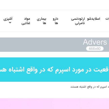
ات
اسلایدشو
ارتودنسی
دارو
بیماری
مواد
آشپزی
نامرئی
ها
ها
غذایی