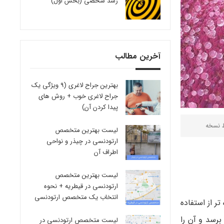
رشد شخصی (بخش اول)
آخرین مطالب
بهترین جراح لاغری (9 ویژگی یک
جراح لاغری خوب + روش های
پیدا کردن آن)
ط
نسخه
لیست بهترین متخصص
ارتودنسی در چیذر و نواحی
اطراف آن
لیست بهترین متخصص
ارتودنسی در قیطریه + نحوه
انتخاب یک متخصص ارتودنسی
ر از استفاده
رسد و آن را
لیست متخصص ارتودنسی در