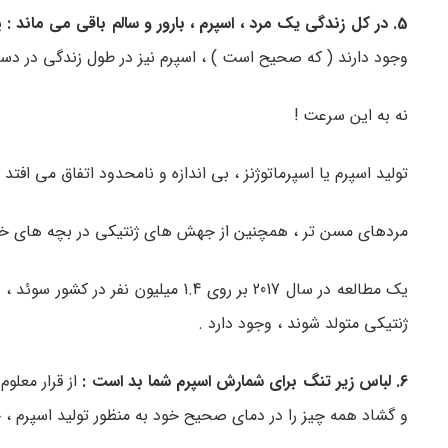
5. در کل زندگی یک مرد ، اسپرم ، بارور و سالم باقی می ماند :
ی
وجود دارند ( که صحیح است ) ، اسپرم نیز در طول زندگی در د
نه به این سرعت !
تولید اسپرم یا اسپرماتوژنز ، بی اندازه و نامحدود اتفاق می اف
مردهای مسن تر ، همچنین از جهش های ژنتیکی در بچه های خود ، حدود 3 برابر سریعتر از زنان ، گذر می کنند .( طبق 
یک مطالعه در سال 2017 بر روی 1.4 
ژنتیکی متولد شوند ، وجود دارد .
6. لباس زیر تنگ برای شمارش اسپرم شما بد است :
از قرار معلو
و گشاد همه چیز را در دمای صحیح خود به منظور تولید اسپرم ، 