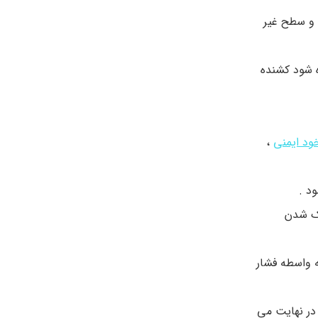
 و سطح غیر
ه شود کشنده
ود ایمنی
،
د .
یک شدن
 واسطه فشار
در نهایت می