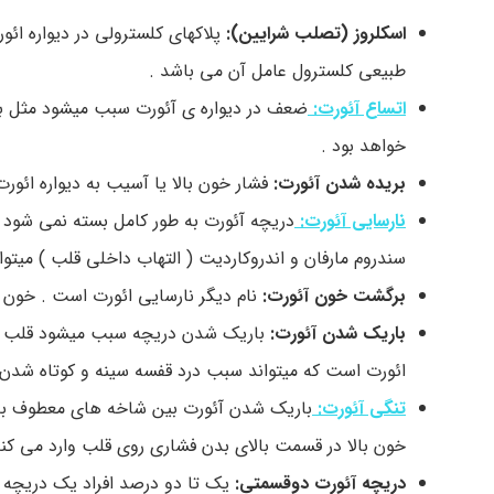
اسکلروز (تصلب شرایین):
پلاکهای کلسترولی در دیواره ائ
طبیعی کلسترول عامل آن می باشد .
اتساع آئورت:
ضعف در دیواره ی آئورت سبب میشود مثل بال
خواهد بود .
بریده شدن آئورت:
فشار خون بالا یا آسیب به دیواره ائو
نارسایی آئورت:
دریچه آئورت به طور کامل بسته نمی شود 
سندروم مارفان و اندروکاردیت ( التهاب داخلی قلب ) میتو
برگشت خون آئورت:
نام دیگر نارسایی ائورت است . خون ب
باریک شدن آئورت:
باریک شدن دریچه سبب میشود قلب برا
ائورت است که میتواند سبب درد قفسه سینه و کوتاه شدن
تنگی آئورت:
باریک شدن آئورت بین شاخه های معطوف به س
خون بالا در قسمت بالای بدن فشاری روی قلب وارد می کند
دریچه آئورت دوقسمتی:
یک تا دو درصد افراد یک دریچه 