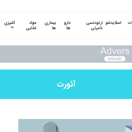
ات
اسلایدشو
ارتودنسی
دارو
بیماری
مواد
آشپزی
نامرئی
ها
ها
غذایی
آئورت