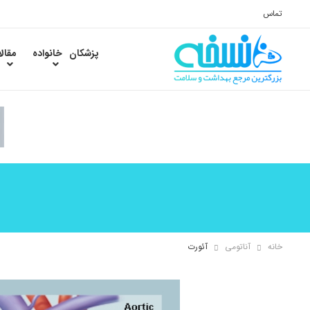
تماس
پزشکان
خانواده
مقال
خانه
آناتومی
آئورت