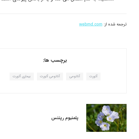
ترجمه شده از:
webmd.com
برچسب ها:
آئورت
آناتومی
آناتومی آئورت
بیماری آئورت
پلمنیوم رپتنس