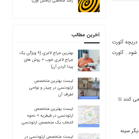
رشد شخصی (بخش اول)
آخرین مطالب
دریچه آئورت
شود . آئورت
بهترین جراح لاغری (9 ویژگی یک
جراح لاغری خوب + روش های
پیدا کردن آن)
لیست بهترین متخصص
ارتودنسی در چیذر و نواحی
اطراف آن
یم می کنند تا
لیست بهترین متخصص
ارتودنسی در قیطریه + نحوه
انتخاب یک متخصص ارتودنسی
گر سینه
لیست متخصص ارتودنسی در