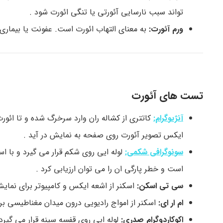
تواند سبب نارسایی آئورتی یا تنگی ائورت شود .
ورم آئورت:
به معنای التهاب ائورت است. عفونت یا بیماری 
تست های آئورت
آنژیوگرام:
کاتتری از کشاله ران وارد سرخرگ شده و تا ائورت
ایکس تصویر آئورت روی صفحه به نمایش در آید .
سونوگرافی شکمی:
لوله ایی روی شکم قرار می گیرد و با 
است و خطر پارگی ان را می توان ارزیابی کرد .
سی تی اسکن:
اسکنر از اشعه ایکس و کامپیوتر برای نمای
ام ار ای:
اسکنر از امواج رادیویی درون میدان مغناطیسی برا
اکوکاردوگرام صدری:
لوله ایی روی قفسه سینه قرار می گیرد