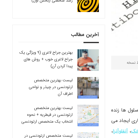
رشد شخصی (بخش اول)
آخرین مطالب
بهترین جراح لاغری (9 ویژگی یک
جراح لاغری خوب + روش های
ط
نسخه
پیدا کردن آن)
لیست بهترین متخصص
ارتودنسی در چیذر و نواحی
اطراف آن
لیست بهترین متخصص
لول ها زنده
ارتودنسی در قیطریه + نحوه
نی، و تغییر DNA سلول های عفونی، بیماری ایجاد می
انتخاب یک متخصص ارتودنسی
خک
،
آنفلوآنزا
،
لیست متخصص ارتودنسی در