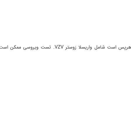
آبله مرغان. علت آن انواعی از ویروس های خانواده ی هرپس است شامل واریسلا زوستر 