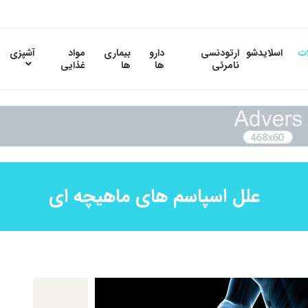
ات
اسلایدشو
ارتودنسی
دارو
بیماری
مواد
آشپزی
نامرئی
ها
ها
غذایی
علل اسپاسم های ماهیچه ای