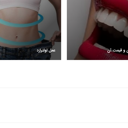
 و قیمت آن
عمل اولترازد