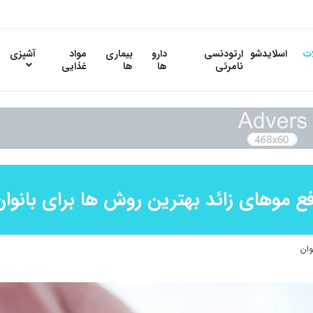
ات
اسلایدشو
ارتودنسی
دارو
بیماری
مواد
آشپزی
نامرئی
ها
ها
غذایی
فع موهای زائد بهترین روش ها برای بانوان
وان