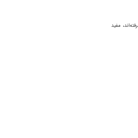
 برای موهای سفید یا بور که از لیزر یا IPL نتیجه‌ای نگرفته‌اند، مفید