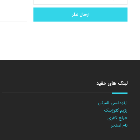
لینک های مفید
ارتودنسی نامرئی
رژیم کتوژنیک
جراح لاغری
تام استخر