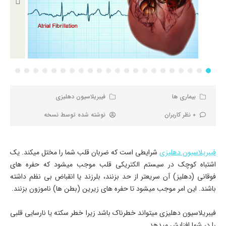
بیماری ها
فیبریلاسیون دهلیزی
0 نظر کاربران
نوشته شده توسط
نسخه
فیبریلاسیون دهلیزی
شرایطی است که ضربان قلب شما را مختل میکند. یک
اشتباه کوچک در سیستم الکتریکی قلب موجب میشود که حفره های
فوقانی (دهلیز) آن سریعتر از حد بزنند، بلرزند یا انقباض بی نظم داشته
باشند. این امر موجب میشود تا حفره های زیرین (بطن ها) ناموزون بزنند.
فیبریلاسیون دهلیزی میتواند خطرناک باشد زیرا خطر سکته یا نارسایی قلبی
را در شما افزایش میدهد.