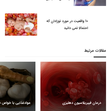
10 واقعیت در مورد نوزادان که
احتمالا نمی دانید
مقالات مرتبط
درمان فیبریلاسیون دهلیزی
موادغذایی با خواص ض