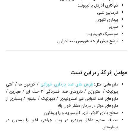
کم کاری آدرنال یا تیروئید
نارسایی قلبی
بیماری کلیوی
سیروز
سیستیک فیبروزیس
ترشح بیش از حد هورمون ضد ادراری
عوامل اثر گذار بر این تست
داروهایی مثل:
قرص های ضد بارداری خوراکی
/ کورتون ها / آنتی
بیوتیک / استروژن / داروهای ضد افسردگی 3 حلقه ای / هپارین /
داروهای ضد التهابی غیر استروئیدی / دیورتیک / لیتیوم / بسیاری از
داروهای موثر در درمان فشار خون بالا
سطح بالای گلوکز، تری گلیسیرید و یا پروتئین
مصرف سدیم داخل وریدی در زمان جراحی اخیر یا بستری در
بیمارستان