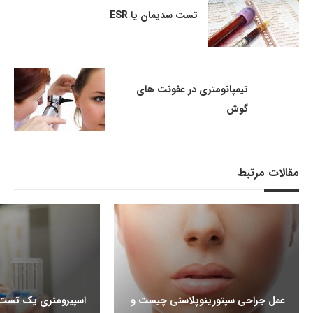
تست سدیمان یا ESR
تیمپانومتری در عفونت های
گوش
مقالات مرتبط
عمل جراحی سپتورینوپلاستی چیست و
اسپیرومتری یک تست ر