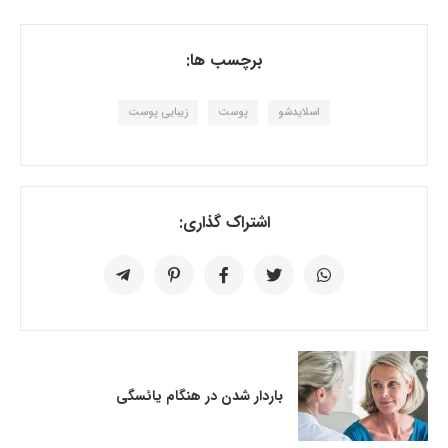
برچسب ها:
اسلایدشو
پوست
زیبایی پوست
اشتراک گذاری:
باردار شدن در هنگام یائسگی