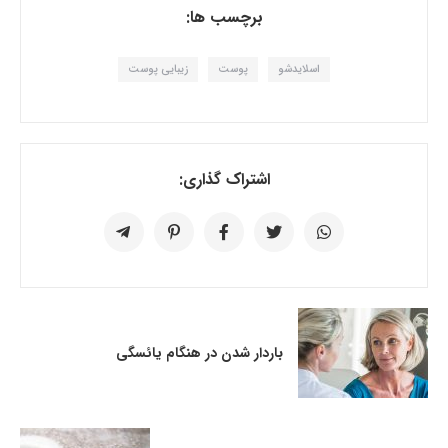
برچسب ها:
اسلایدشو
پوست
زیبایی پوست
اشتراک گذاری:
باردار شدن در هنگام یائسگی