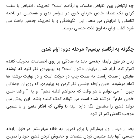
چه ارتباطی بین انقباض عضلات و ارگاسم است؟ تحریک . انقباض یا سفت
کردن یک عضله خاص جریان خون در سراسر بدن و همچنین در ناحیه
تناسلی را افزایش می دهد. این انگیختگی و یا تحریک جنسی باعث می
شود اغلب زنان به اوج لذت جنسی برسند.
چگونه به ارگاسم برسیم؟ مرحله دوم: آرام شدن
زنان در طول رابطه جنسی باید به سادگی بر روی احساسات تحریک کننده
تمرکز کند. آرام شدن برایتان دشوار است؟ به بیلبوردی فکر کنید که نوشته
هایش از سمت راست به سمت چپ در حرکت است و در نهایت نوشته ها
تمام میشوند. حین رابطه جنسی فکر کردن به بیلبوردی که روی ان جملاتی
چون ” می توانم تا هر وقت که بخواهم ادامه دهم” و یا ” واقعا حس
خوبی دارم” نوشته شده است می تواند کمک کننده باشد. این روش می
تواند ذهن را مشغول نگه دارد البته تا وقتی که افکار منفی و یا عصبی
موجب کاهش تمر کز شود.
بعد از درس اول بیمارانم را برای تمرین به خانه میفرستم. در طول رابطه
جنسی آنها باید منقبض کردن عضلات و خاموش کردن ذهن خود را تمرین