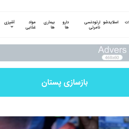
ات
اسلایدشو
ارتودنسی
دارو
بیماری
مواد
آشپزی
نامرئی
ها
ها
غذایی
بازسازی پستان