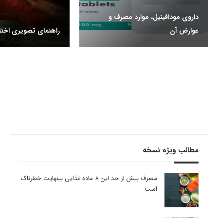
داروی مودافینیل، موارد مصرف و
عوارض آن
راهنمای تصویری اختل
مطالب ویژه نسخه
مصرف بیش از حد این 8 ماده غذایی بینهایت خطرناک
است