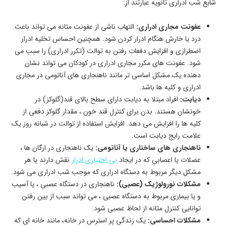
شایع شب ادراری ثانویه عبارتند از:
عفونت مجاری ادراری:
التهاب ناشی از عفونت مثانه می تواند باعث
درد یا خارش هنگام ادرار کردن شود. همچنین احساس تخلیه ادرار
اضطراری و افزایش دفعات رفتن به توالت (تکرر ادراری) را سبب می
شود. عفونت های مکرر مجاری ادراری در کودکان می تواند نشان
دهنده یک مشکل اساسی تر مانند ناهنجاری های آناتومی در مجاری
ادراری و کلیه ها باشد.
دیابت:
افراد مبتلا به دیابت دارای سطح بالای قند(گلوکز) در
خونشان هستند. بدن برای کنترل قند خون ، مقدار گلوکز دفعی از
کلیه ها را افزایش می دهد. افزایش استفاده از توالت در شبانه روز یک
علامت رایج دیابت است.
ناهنجاری های ساختاری یا آناتومی:
یک ناهنجاری در ارگان ها ،
عضلات یا اعصابی که در ایجاد
بی اختیاری ادرار
نقش دارند یا هر
مشکل دیگر مربوط به دستگاه ادراری که موجب شب ادراری می شود.
مشکلات نورولوژیک (عصبی):
ناهنجاری در دستگاه عصبی ، یا آسیب
و یا بیماری مربوط به دستگاه عصبی ، می تواند سبب از بین رفتن
توانایی کنترل مثانه از لحاظ عصبی شود.
مشکلات احساسی:
یک زندگی پر استرس در خانه، مانند خانه ای که