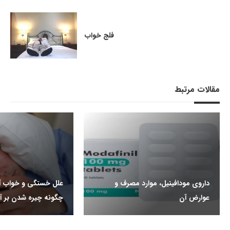
فلج خواب
مقالات مرتبط
داروی مودافینیل، موارد مصرف و
علل خستگی و خواب آل
عوارض آن
چگونه چیره شدن بر آ