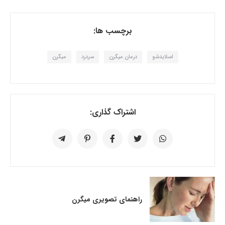
برچسب ها:
اسلایدشو
درمان میگرن
سردرد
میگرن
اشتراک گذاری:
راهنمای تصویری میگرن