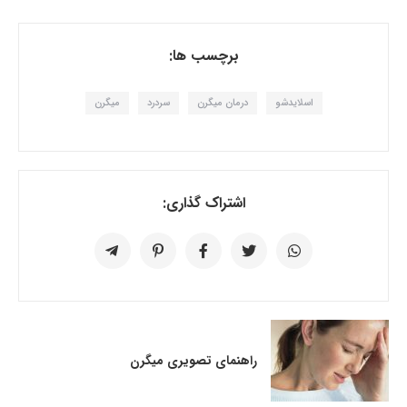
برچسب ها:
اسلایدشو
درمان میگرن
سردرد
میگرن
اشتراک گذاری:
راهنمای تصویری میگرن