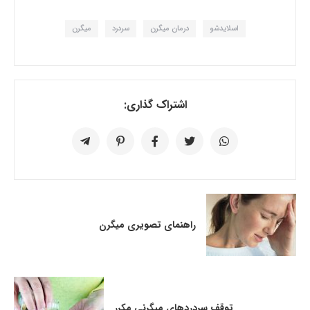
اسلایدشو
درمان میگرن
سردرد
میگرن
اشتراک گذاری:
راهنمای تصویری میگرن
توقف سردردهای میگرنی مکرر