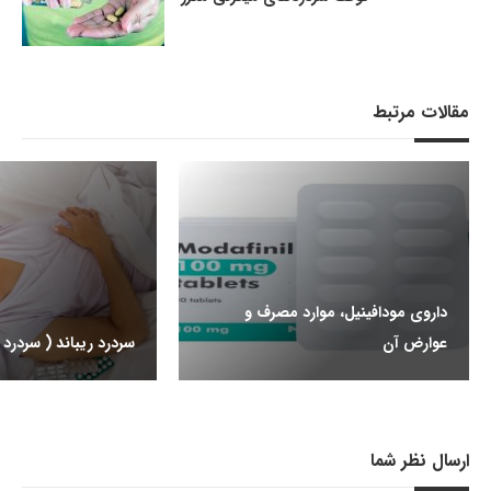
مقالات مرتبط
داروی مودافینیل، موارد مصرف و
عوارض آن
سردرد ریباند ( سردرد 
ارسال نظر شما