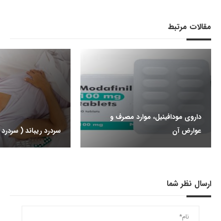
مقالات مرتبط
داروی مودافینیل، موارد مصرف و
عوارض آن
سردرد ریباند ( سردرد 
ارسال نظر شما