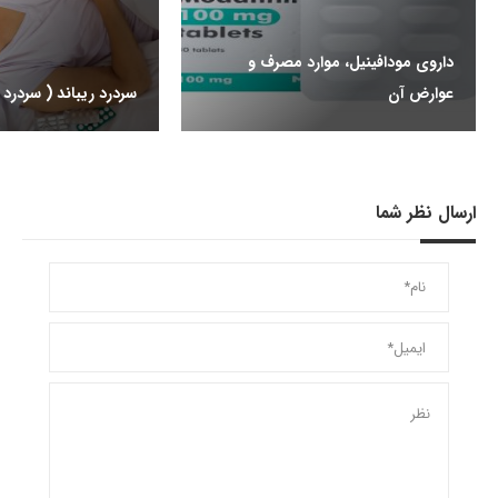
داروی مودافینیل، موارد مصرف و
عوارض آن
سردرد ریباند ( سردرد 
ارسال نظر شما