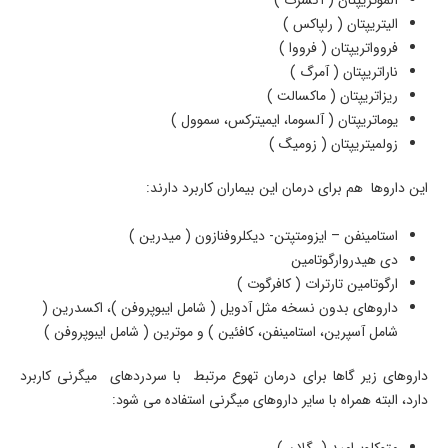
آلموتریپتان ( آکسرت )
الیتریپتان ( رلپاکس )
فروواتریپتان ( فرووا )
ناراتریپتان ( آمرگ )
ریزاتریپتان ( ماکسالت )
یوماتریپتان ( آلسوما، ایمیترکس، سموول )
زولمیتریپتان ( زومیگ )
این داروها هم برای درمان این بیماران کاربرد دارند:
استامینفن – ایزومتپتن- دیکلروفنازون ( میدرین )
دی هیدروارگوتامین
ارگوتامین تارترات ( کافرگوت )
داروهای بدون نسخه مثل آدویل ( شامل ایبوپروفن )، اکسدرین (
شامل آسپرین، استامینفن، کافئین ) و موترین ( شامل ایبوپروفن )
داروهای زیر گاها برای درمان تهوع مرتبط با سردردهای میگرنی کاربرد
دارد، البته همراه با سایر داروهای میگرنی استفاده می شود: