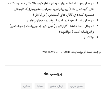
داروهای مورد استفاده برای درمان فشار خون بالا مثل مسدود کننده
های گیرنده ی بتا ( پروپرانولول، تیمولول، متوپرولول)، داروهای
مسدود کننده ی کانال های کلسیمی ( وراپامیل)
داروهای ضد افسردگی: آمی تریپتیلین، نورتریپتیلین
داروهای ضد تشنج: گاباپنتین ( نورونتین)، توپیرامات ( توپامکس)،
والپروئیک اسید ( دپاکتوت)
بوتاکس
ترجمه شده از وبسایت: www.webmd.com
برچسب ها:
درمان سردرد
درمان میگرن
سردرد
میگرن