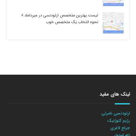
لیست بهترین متخصص ارتودنسی در میرداماد +
نحوه انتخاب یک متخصص خوب
لینک های مفید
ارتودنسی نامرئی
رژیم کتوژنیک
جراح لاغری
تام استخر