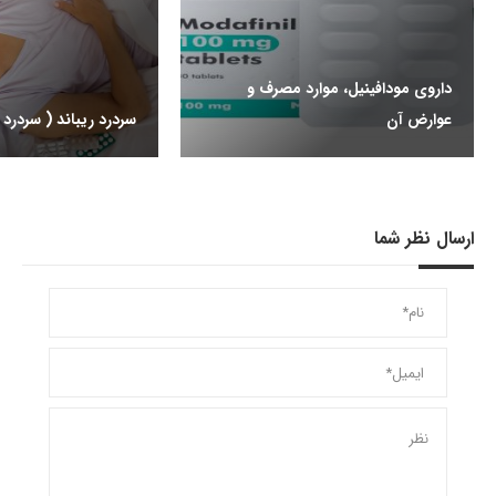
داروی مودافینیل، موارد مصرف و
عوارض آن
سردرد ریباند ( سردرد 
ارسال نظر شما