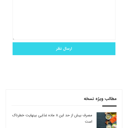
مطالب ویژه نسخه
مصرف بیش از حد این 8 ماده غذایی بینهایت خطرناک
است