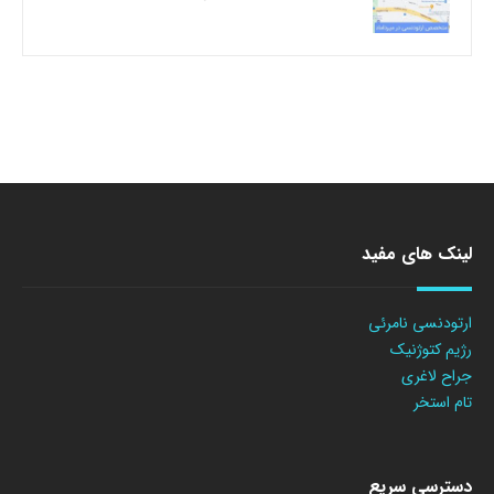
لینک های مفید
ارتودنسی نامرئی
رژیم کتوژنیک
جراح لاغری
تام استخر
دسترسی سریع