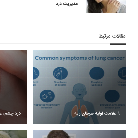
مدیریت درد
مقالات مرتبط
9 علامت اولیه سرطان ریه
درد چشم، عل