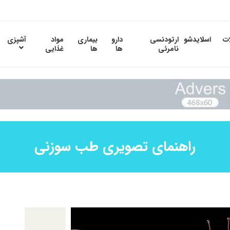
ات
اسلایدشو
ارتودنسی
دارو
بیماری
مواد
آشپزی
نامرئی
ها
ها
غذایی
راهنمای تصویری طب سوزنی